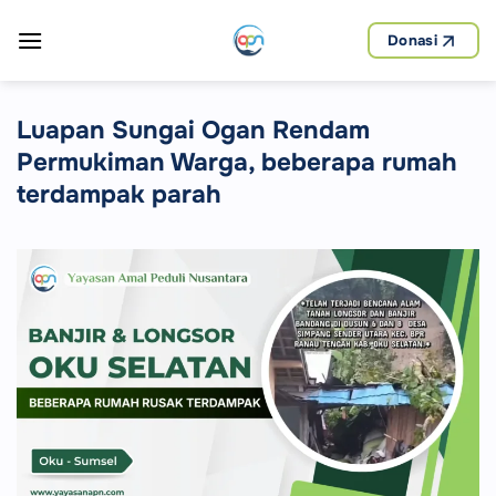
Skip
to
Donasi
content
Luapan Sungai Ogan Rendam
Permukiman Warga, beberapa rumah
terdampak parah