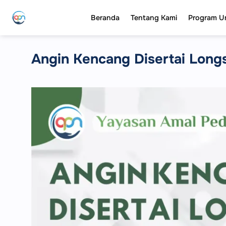
Skip
Beranda
Tentang Kami
Program 
to
content
Angin Kencang Disertai Long