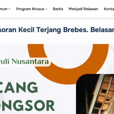
Umum
Program Khusus
Berita
Menjadi Relawan
Kont
soran Kecil Terjang Brebes. Belas